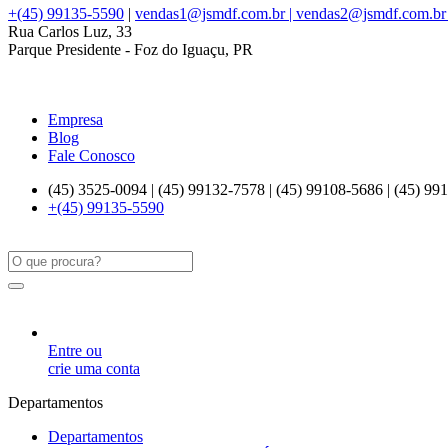
+(45) 99135-5590
|
vendas1@jsmdf.com.br | vendas2@jsmdf.com.br
Rua Carlos Luz, 33
Parque Presidente - Foz do Iguaçu, PR
Empresa
Blog
Fale Conosco
(45) 3525-0094 | (45) 99132-7578 | (45) 99108-5686 | (45) 99
+(45) 99135-5590
Entre ou
crie uma conta
Departamentos
Departamentos