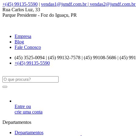
+(45) 99135-5590
|
vendas1@jsmdf.com.br | vendas2@jsmdf.com.br
Rua Carlos Luz, 33
Parque Presidente - Foz do Iguaçu, PR
Empresa
Blog
Fale Conosco
(45) 3525-0094 | (45) 99132-7578 | (45) 99108-5686 | (45) 99
+(45) 99135-5590
Entre ou
crie uma conta
Departamentos
Departamentos