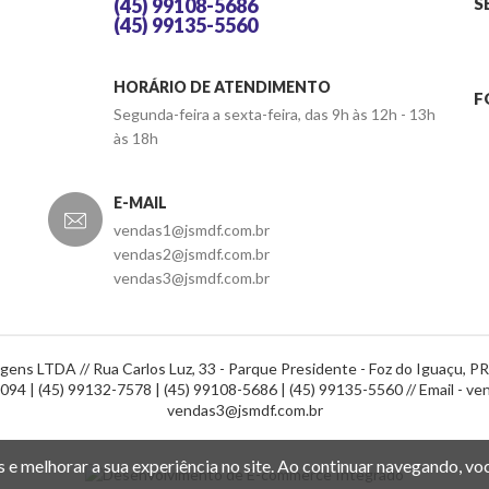
(45) 99108-5686
S
(45) 99135-5560
HORÁRIO DE ATENDIMENTO
F
Segunda-feira a sexta-feira, das 9h às 12h - 13h
às 18h
E-MAIL
vendas1@jsmdf.com.br
vendas2@jsmdf.com.br
vendas3@jsmdf.com.br
agens LTDA // Rua Carlos Luz, 33 - Parque Presidente - Foz do Iguaçu, P
94 | (45) 99132-7578 | (45) 99108-5686 | (45) 99135-5560 // Email -
ven
vendas3@jsmdf.com.br
s e melhorar a sua experiência no site. Ao continuar navegando, 