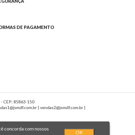
EGURANÇA
ORMAS DE PAGAMENTO
R - CEP: 85863-150
das1@jsmdf.com.br | vendas2@jsmdf.com.br |
você concorda com nossos
OK