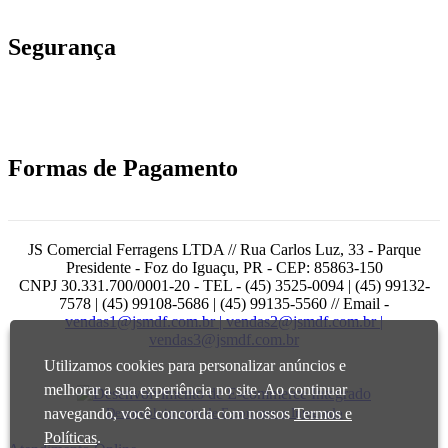
Segurança
Formas de Pagamento
JS Comercial Ferragens LTDA // Rua Carlos Luz, 33 - Parque
Presidente - Foz do Iguaçu, PR - CEP: 85863-150
CNPJ 30.331.700/0001-20 - TEL - (45) 3525-0094 | (45) 99132-
7578 | (45) 99108-5686 | (45) 99135-5560 // Email -
vendas1@jsmdf.com.br | vendas2@jsmdf.com.br |
vendas3@jsmdf.com.br
Utilizamos cookies para personalizar anúncios e
melhorar a sua experiência no site. Ao continuar
Desenvolvimento de E-commerce Integrado
navegando, você concorda com nossos
Termos e
Políticas
.