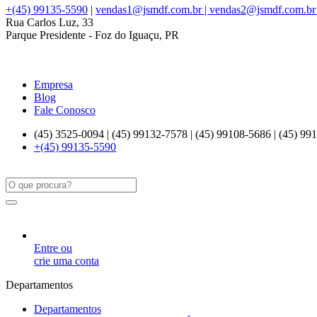
+(45) 99135-5590
|
vendas1@jsmdf.com.br | vendas2@jsmdf.com.br
Rua Carlos Luz, 33
Parque Presidente - Foz do Iguaçu, PR
Empresa
Blog
Fale Conosco
(45) 3525-0094 | (45) 99132-7578 | (45) 99108-5686 | (45) 99
+(45) 99135-5590
Entre ou
crie uma conta
Departamentos
Departamentos