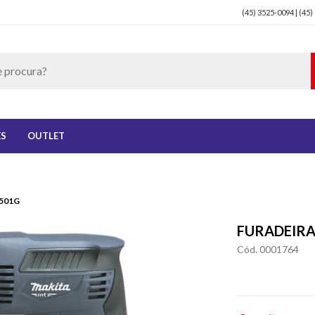
(45) 3525-0094 | (45)
ES
OUTLET
6501G
FURADEIRA
Cód. 0001764