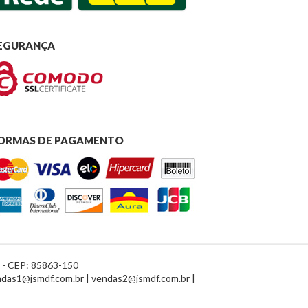
EGURANÇA
ORMAS DE PAGAMENTO
R - CEP: 85863-150
das1@jsmdf.com.br | vendas2@jsmdf.com.br |