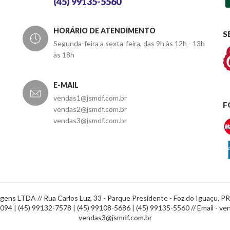
(45) 99135-5560
HORÁRIO DE ATENDIMENTO
S
Segunda-feira a sexta-feira, das 9h às 12h - 13h
às 18h
E-MAIL
vendas1@jsmdf.com.br
F
vendas2@jsmdf.com.br
vendas3@jsmdf.com.br
agens LTDA // Rua Carlos Luz, 33 - Parque Presidente - Foz do Iguaçu, P
94 | (45) 99132-7578 | (45) 99108-5686 | (45) 99135-5560 // Email -
ven
vendas3@jsmdf.com.br